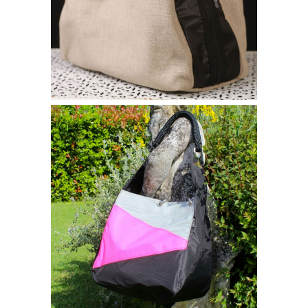
270,00
€
Borse bisou
BORSA SPALLA LEA
240,00
€