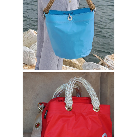
Borse bisou
SECCHIELLINO TOP
180,00
€
–
200,00
€
Borse bisou
BAULETTO ITALIA
240,00
€
–
260,00
€