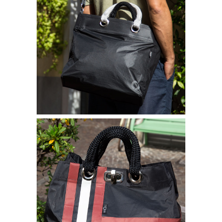
Borse bisou
CARTELLA QUADRA
240,00
€
–
260,00
€
Borse bisou
SHOPPING LOLA NERA A RIGHE
260,00
€