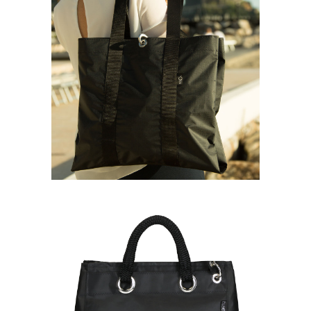
Borse bisou
BISOU DOUBLE
180,00
€
Borse bisou
APHRODITE
320,00
€