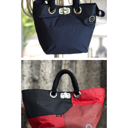
Borse bisou
SHOPPING MINI LOLA
240,00
€
Borse bisou
SHOPPING LOLA ROSSA A
QUADRI
280,00
€