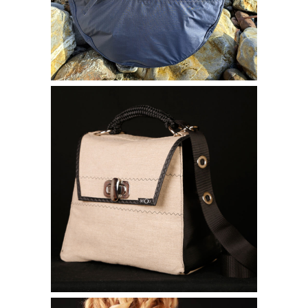
Borse bisou
BORSA VICKY
240,00
€