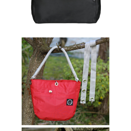
Borse bisou
ATHENA
230,00
€