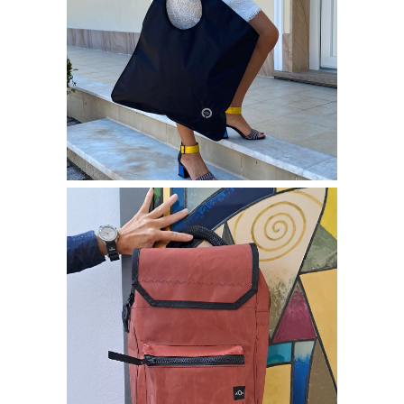
Borse bisou
BORSA AQUILONE
140,00
€
–
230,00
€
Borse bisou
ZAINO UNISEX
250,00
€