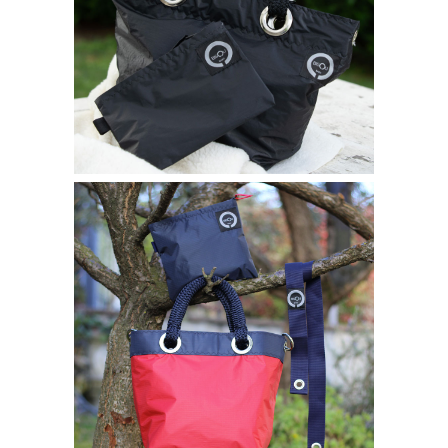
BORSA REVERSO
280,00
€
Borse bisou
BORSA REVERSO VELA NYLON
260,00
€