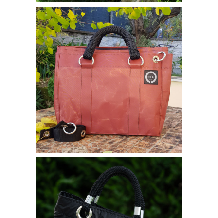
Borse bisou
BIG BAG
320,00
€
Borse bisou