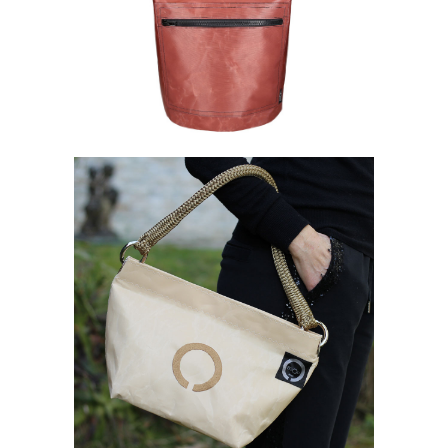
230,00
€
Borse bisou
MINI BISOU LOGO
165,00
€
–
190,00
€