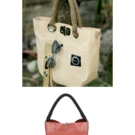
Borse bisou
NEW ATHENA BURRO CON
DOPPIO MANICO
260,00
€
Borse bisou
SACCA CRUISE