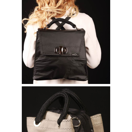
Borse bisou
ZAINO VICKY
240,00
€
Borse bisou
BAULETTO ITALIA SPECIAL