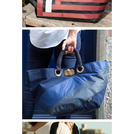
Borse bisou
SHOPPING LOLA BLU CON
RIGHE
260,00
€