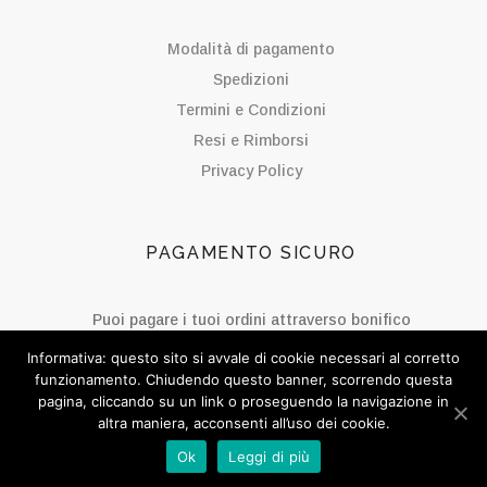
Modalità di pagamento
Spedizioni
Termini e Condizioni
Resi e Rimborsi
Privacy Policy
PAGAMENTO SICURO
Puoi pagare i tuoi ordini attraverso bonifico
bancario.
Informativa: questo sito si avvale di cookie necessari al corretto
funzionamento. Chiudendo questo banner, scorrendo questa
pagina, cliccando su un link o proseguendo la navigazione in
altra maniera, acconsenti all’uso dei cookie.
SOCIAL BISOU
Ok
Leggi di più