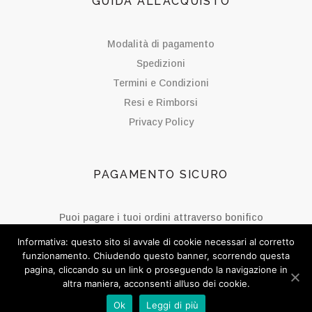
GUIDA ALL’ACQUISTO
Modalità di pagamento
Spedizioni
Termini e Condizioni
Resi e Rimborsi
Privacy Policy
PAGAMENTO SICURO
Puoi pagare i tuoi ordini attraverso bonifico
bancario.
Informativa: questo sito si avvale di cookie necessari al corretto
funzionamento. Chiudendo questo banner, scorrendo questa
pagina, cliccando su un link o proseguendo la navigazione in
altra maniera, acconsenti all’uso dei cookie.
SOCIAL BISOU
Ok
Leggi di più