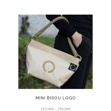
MINI BISOU LOGO
165,00
€
–
190,00
€